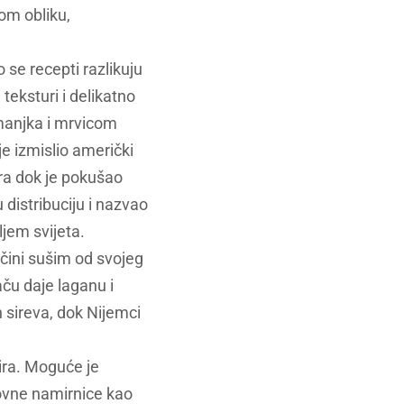
gom obliku,
 se recepti razlikuju
teksturi i delikatno
manjka i mrvicom
je izmislio američki
ra dok je pokušao
 distribuciju i nazvao
jem svijeta.
 čini sušim od svojeg
aču daje laganu i
ih sireva, dok Nijemci
sira. Moguće je
novne namirnice kao