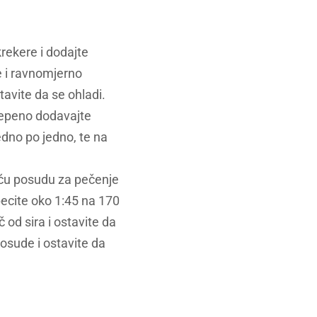
rekere i dodajte
e i ravnomjerno
tavite da se ohladi.
stepeno dodavajte
jedno po jedno, te na
eću posudu za pečenje
pecite oko 1:45 na 170
od sira i ostavite da
osude i ostavite da