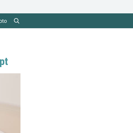
oto
pt