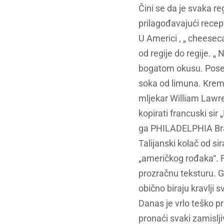
Čini se da je svaka reg
prilagođavajući rece
U Americi , „ cheeseca
od regije do regije. „
bogatom okusu. Poseb
soka od limuna. Krem s
mljekar William Lawre
kopirati francuski sir
ga PHILADELPHIA Bran
Talijanski kolač od s
„američkog rođaka“. Fr
prozračnu teksturu. Grc
obično biraju kravlji sv
Danas je vrlo teško p
pronaći svaki zamislj