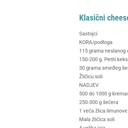
Klasični chees
Sastojci:
KORA/podloga
115 grama neslanog 
150-200 g. Petiti keksa
30 grama smeđeg še
Žličicu soli
NADJEV
500 do 1000 g kremast
250-300 g šećera
1 veća žlica limunove
Mala žličica soli
4 velika jaja