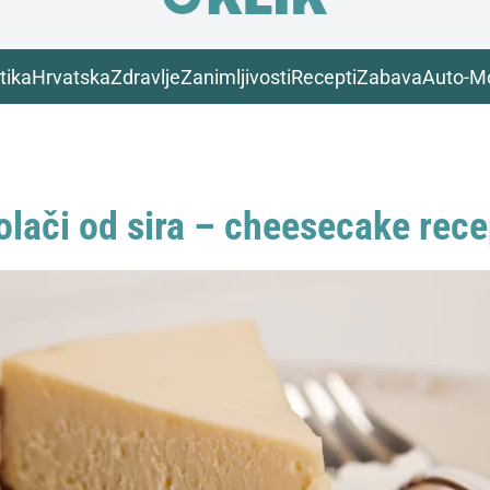
tika
Hrvatska
Zdravlje
Zanimljivosti
Recepti
Zabava
Auto-M
olači od sira – cheesecake rece