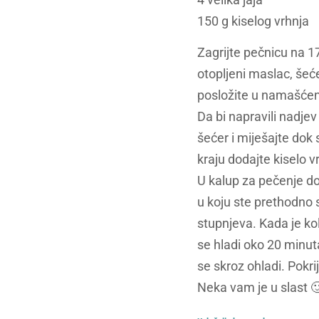
150 g kiselog vrhnja
Zagrijte pečnicu na 1
otopljeni maslac, šeće
posložite u namašćeni 
Da bi napravili nadje
šećer i miješajte dok s
kraju dodajte kiselo v
U kalup za pečenje do
u koju ste prethodno 
stupnjeva. Kada je ko
se hladi oko 20 minut
se skroz ohladi. Pokrij
Neka vam je u slast 