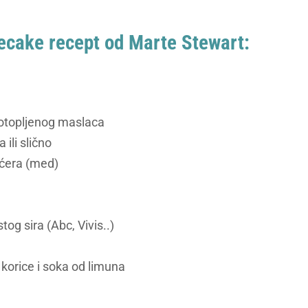
ecake recept od Marte Stewart:
otopljenog maslaca
 ili slično
ćera (med)
og sira (Abc, Vivis..)
 korice i soka od limuna