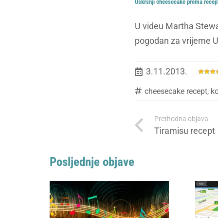
Uskršnji cheesecake prema recep
U videu Martha Stewar
pogodan za vrijeme 
3.11.2013.
cheesecake recept
,
ko
Prethodna objava
Tiramisu recept
Posljednje objave