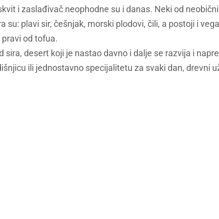
iskvit i zaslađivač neophodne su i danas. Neki od neobični
ra su: plavi sir, češnjak, morski plodovi, čili, a postoji i ve
pravi od tofua.
 sira, desert koji je nastao davno i dalje se razvija i napr
išnjicu ili jednostavno specijalitetu za svaki dan, drevni u