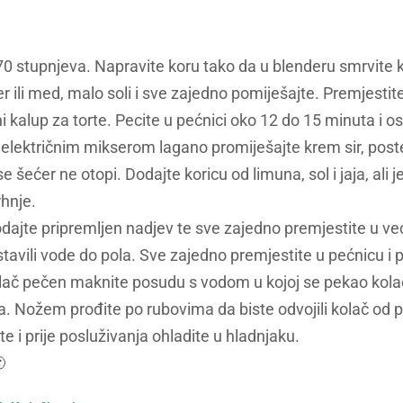
70 stupnjeva. Napravite koru tako da u blenderu smrvite k
r ili med, malo soli i sve zajedno pomiješajte. Premjestit
kalup za torte. Pecite u pećnici oko 12 do 15 minuta i os
v električnim mikserom lagano promiješajte krem sir, po
e šećer ne otopi. Dodajte koricu od limuna, sol i jaja, ali 
rhnje.
dajte pripremljen nadjev te sve zajedno premjestite u v
stavili vode do pola. Sve zajedno premjestite u pećnicu i 
lač pečen maknite posudu s vodom u kojoj se pekao kolač 
a. Nožem prođite po rubovima da biste odvojili kolač od p
te i prije posluživanja ohladite u hladnjaku.
