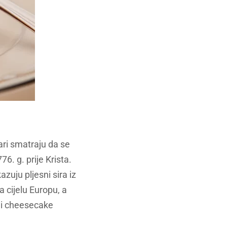
ari smatraju da se
6. g. prije Krista.
zuju pljesni sira iz
a cijelu Europu, a
eni cheesecake