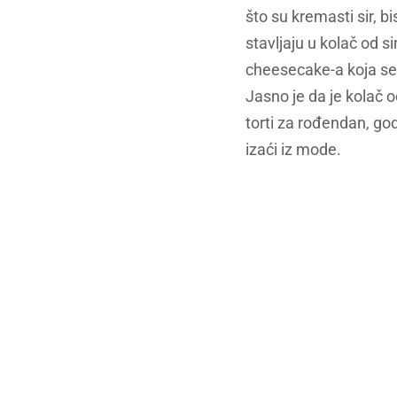
što su kremasti sir, b
stavljaju u kolač od si
cheesecake-a koja se 
Jasno je da je kolač od
torti za rođendan, god
izaći iz mode.