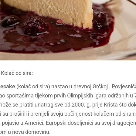
Kolač od sira:
ecake
(kolač od sira) nastao u drevnoj Grčkoj . Povjesnič
ao sportašima tijekom prvih Olimpijskih igara održanih u 77
že se pratiti unatrag sve od 2000. g. prije Krista što doka
 su proširili i prenijeli svoju opčinjenost kolačem od sira n
 i pojavio u Americi. Europski doseljenici su svoj dragocj
obom u novu domovinu.