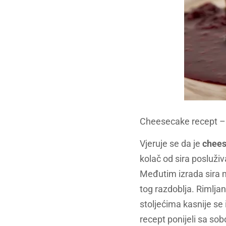
Cheesecake recept – 
Vjeruje se da je
chees
kolač od sira posluživ
Međutim izrada sira mo
tog razdoblja.
Rimljani
stoljećima kasnije se
recept ponijeli sa s