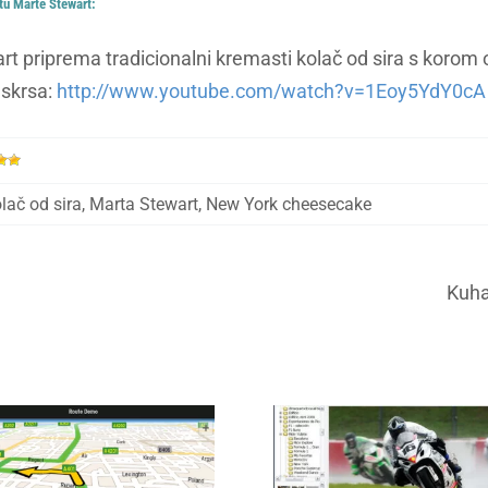
tu Marte Stewart:
t priprema tradicionalni kremasti kolač od sira s korom 
Uskrsa:
http://www.youtube.com/watch?v=1Eoy5YdY0cA
lač od sira
,
Marta Stewart
,
New York cheesecake
Kuha