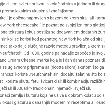
ija diljem svijeta prihvatila kolač od sira u jednom ili dru
pt prema lokalnim ukusima i značajkama.
ke “ je obično napravljen s bazom od krem sira , ali i tamo
 New York cheesecake “ je poznat po svojoj iznimno glatkoj 
na tekstura i okus postižu se dodavanjem dodatnih žu
ir, koji se koristi kod poznatog New York kolača od sira, 
nce tako da je slučajno razvio metodu pravljenja krem si
 „Neufchatel“. Od 1880. godine pa nadalje započeo je svoju
d Cream Cheese, marka koja je i dan danas poznata dil
ira se uglavnom priprema sa (ricotta sirom) skutom što ga
ancuzi koriste „Neufchatel“ sir i dodajtu želatinu što kol
i koriste skutu, fetu, švicarski sir ili kombinaciju različit
ježi sir ili „Quark“- tradicionalni njemački svježi sir.
ronaći zemlju i kulturu koja ne uživa u dobrom kolaču od 
iv okus i glazuru u današnjih modernim receptima ali os