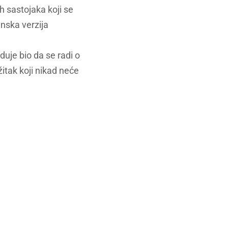
h sastojaka koji se
ganska verzija
eduje bio da se radi o
žitak koji nikad neće