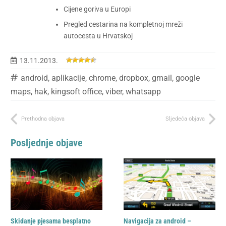
Cijene goriva u Europi
Pregled cestarina na kompletnoj mreži
autocesta u Hrvatskoj
13.11.2013.
android
,
aplikacije
,
chrome
,
dropbox
,
gmail
,
google
maps
,
hak
,
kingsoft office
,
viber
,
whatsapp
Prethodna objava
Sljedeća objava
Posljednje objave
Skidanje pjesama besplatno
Navigacija za android –