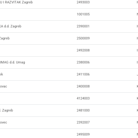
 I RAZVITAK Zagreb
2493003
1001005
 d.d. Zagreb
2390001
Zagreb
2500009
2492008
UMAG d.d. Umag
2380006
ik
2411006
ovac
2400008
4124003
. Zagreb
2481000
ovec
2392007
2495009