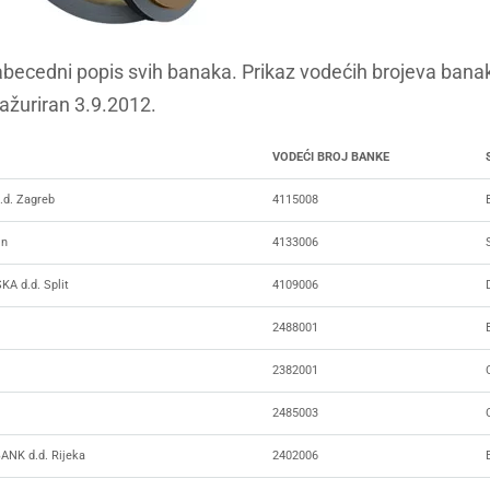
abecedni popis svih banaka. Prikaz vodećih brojeva ban
 ažuriran 3.9.2012.
VODEĆI BROJ BANKE
d. Zagreb
4115008
in
4133006
 d.d. Split
4109006
2488001
2382001
2485003
NK d.d. Rijeka
2402006