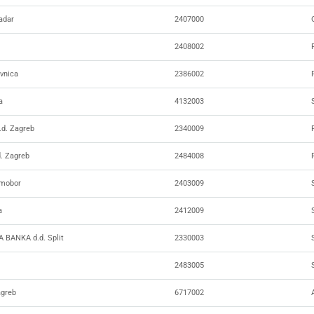
adar
2407000
2408002
vnica
2386002
a
4132003
d. Zagreb
2340009
. Zagreb
2484008
mobor
2403009
a
2412009
 BANKA d.d. Split
2330003
2483005
greb
6717002