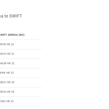
aka te SWIFT
SWIFT ADRESA (BIC)
BPCR HR 22
SKOV HR 22
DALM HR 22
BFKK HR 22
CBZG HR 2X
CROA HR 2X
ESBC HR 22