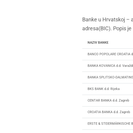
Banke u Hrvatskoj – 
adresa(BIC). Popis je
NAZIV BANKE
BANCO POPOLARE CROATIA d.
BANKA KOVANICA d.d. Varažd
BANKA SPLITSKO-DALMATINSKA
BKS BANK d.d. Rijeka
CENTAR BANKA d.d. Zagreb
CROATIA BANKA d.d. Zagreb
ERSTE & STEIERMÄRKISCHE BA