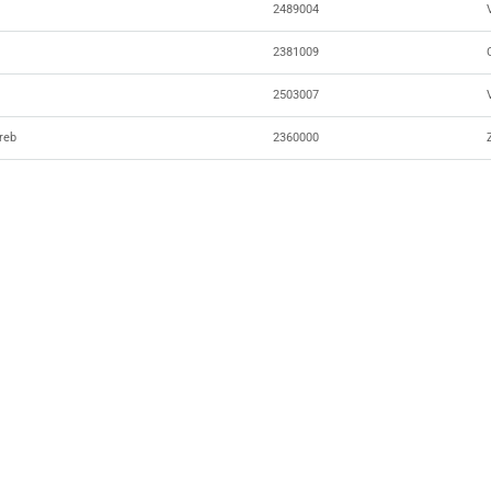
2489004
2381009
2503007
reb
2360000