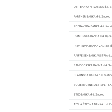
OTP BANKA HRVATSKA d.d. Z
PARTNER BANKA d.d. Zagreb
PODRAVSKA BANKA d.d. Kopri
PRIMORSKA BANKA d.d. Rijek
PRIVREDNA BANKA ZAGREB d.
RAIFFEISENBANK AUSTRIA d.d
SAMOBORSKA BANKA d.d. Sa
SLATINSKA BANKA d.d. Slatin
SOCIETE GENERALE- SPLITSKA
ŠTEDBANKA d.d. Zagreb
TESLA ŠTEDNA BANKA d.d. Za