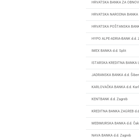
HRVATSKA BANKA ZA OBNOVU
HRVATSKA NARODNA BANKA
HRVATSKA POŠTANSKA BANKA
HYPO ALPE-ADRIA-BANK d.d. 
IMEX BANKA d.d. Split
ISTARSKA KREDITNA BANKA 
JADRANSKA BANKA d.d. Šiben
KARLOVAČKA BANKA d.d. Karl
KENTBANK d.d. Zagreb
KREDITNA BANKA ZAGREB d.d
MEĐIMURSKA BANKA d.d. Čak
NAVA BANKA d.d. Zagreb