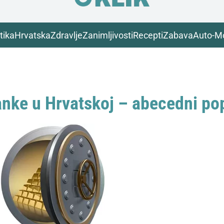
tika
Hrvatska
Zdravlje
Zanimljivosti
Recepti
Zabava
Auto-M
nke u Hrvatskoj – abecedni po